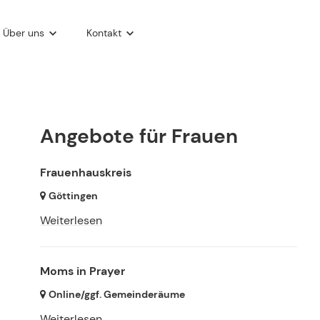
Über uns
Kontakt
taltungen
nsprechpartner
Für Internationale
im
Neues aus der Gemeinde)
ontaktformular
ChurchTools Gemeinde-App
entrum
nfahrt zum Gemeindezentrum
Angebote für Frauen
gen
entrum - Blog
Frauenhauskreis
 Fellowship
Göttingen
rch
Weiterlesen
Moms in Prayer
Online/ggf. Gemeinderäume
Weiterlesen