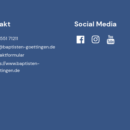
akt
Social Media
551 71211
@​baptisten-goettingen.​de
aktformular
s://www.​baptisten-
tingen.​de